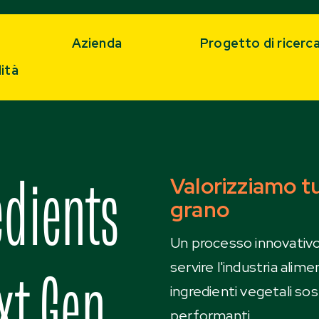
Azienda
Progetto di ricerc
ità
Valorizziamo tu
edients
grano
Un processo innovativo,
servire l'industria ali
xt Gen
ingredienti vegetali sos
performanti