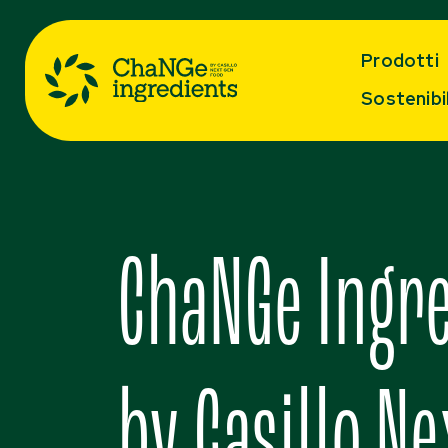
Prodotti
Sostenibil
ChaNGe Ingr
by Casillo Ne