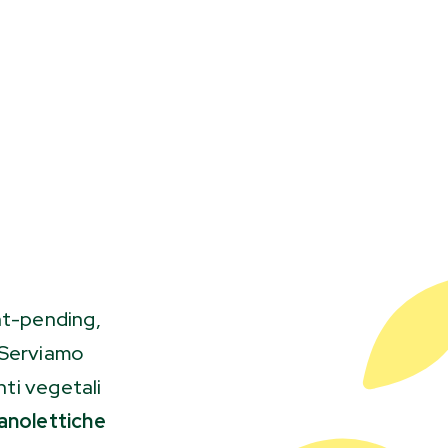
nt-pending,
. Serviamo
nti vegetali
ganolettiche