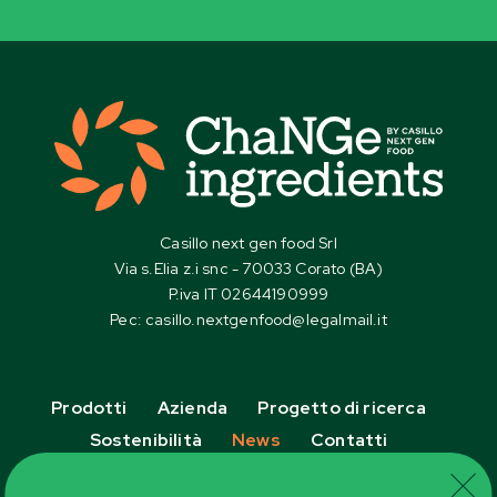
Casillo next gen food Srl
Via s.Elia z.i snc - 70033 Corato (BA)
P.iva IT 02644190999
Pec:
casillo.nextgenfood@IegaImaiI.it
Prodotti
Azienda
Progetto di ricerca
Sostenibilità
News
Contatti
Follow Us